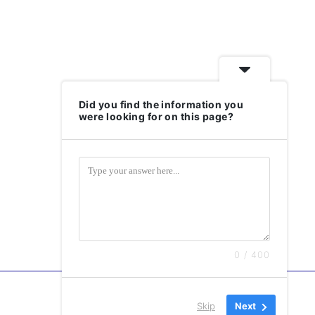
Did you find the information you
were looking for on this page?
0 / 400
Skip
Next