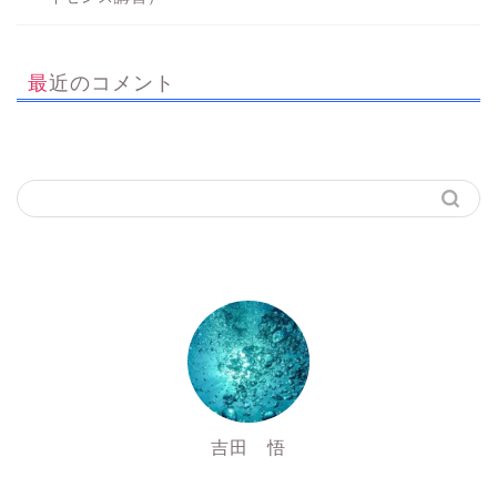
最近のコメント
吉田 悟
SSI Inst3016725&PADI Inst 827472