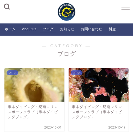
ホーム
About us
ブログ
お知らせ
お問い合わせ
料金
― CATEGORY ―
ブログ
ブログ
ブログ
串本ダイビング・紀南マリン
串本ダイビング・紀南マリン
スポーツクラブ（串本ダイビ
スポーツクラブ（串本ダイビ
ングブログ）
ングブログ）
2023-10-31
2023-10-19