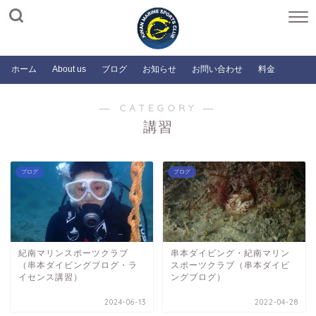
ホーム
About us
ブログ
お知らせ
お問い合わせ
料金
― CATEGORY ―
講習
ブログ
ブログ
紀南マリンスポーツクラブ
串本ダイビング・紀南マリン
（串本ダイビングブログ・ラ
スポーツクラブ（串本ダイビ
イセンス講習）
ングブログ）
2024-06-13
2022-04-28