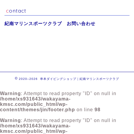
contact
紀南マリンスポーツクラブ お問い合わせ
2020–2026 串本ダイビングショップ｜紀南マリンスポーツクラブ
Warning
: Attempt to read property "ID" on null in
/home/xs931643/wakayama-
kmsc.com/public_html/wp-
content/themes/jin/footer.php
on line
98
Warning
: Attempt to read property "ID" on null in
/home/xs931643/wakayama-
kmsc.com/public_html/wp-