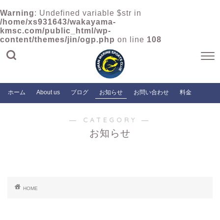
Warning
: Undefined variable $str in
/home/xs931643/wakayama-
kmsc.com/public_html/wp-
content/themes/jin/ogp.php
on line
108
ホーム
About us
ブログ
お知らせ
お問い合わせ
料金
― CATEGORY ―
お知らせ
HOME