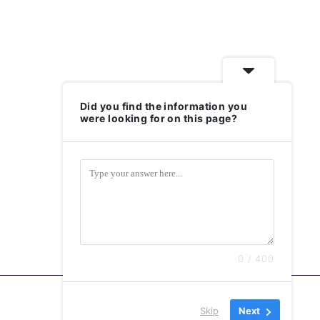
Did you find the information you
were looking for on this page?
0 / 400
Skip
Next