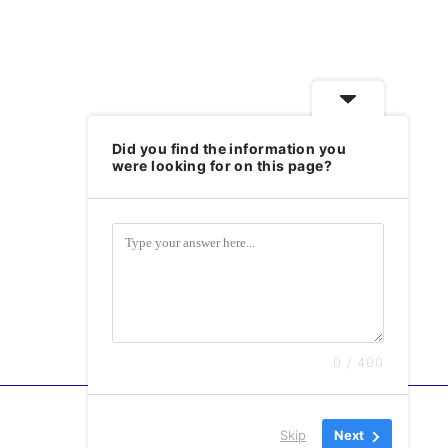
Did you find the information you
were looking for on this page?
0 / 400
Skip
Next