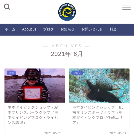
ホーム
About us
ブログ
お知らせ
お問い合わせ
料金
― ARCHIVES ―
2021年 6月
講習
ブログ
串本ダイビングショップ・紀
串本ダイビングショップ・紀
南マリンスポーツクラブ（串
南マリンスポーツクラブ（串
本ダイビングブログ・ライセ
本ダイビングブログ住崎エリ
ンス講習）
ア）
2021-06-21
2021-06-14