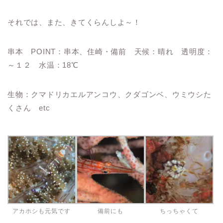
それでは、また、きてくらんしよ～！
串本 POINT：串本、住崎・備前 天候：晴れ 透明度：
～１２ 水温：18℃
生物：クマドリカエルアンコウ、クダゴンベ、ウミウシた
くさん etc
アカホシも元気です
備前にも
ちっちゃくて